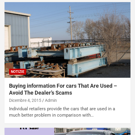
i
a
a
r
g
t
g
e
i
n
o
z
p
a
i
d
ù
e
L
l
u
G
n
P
NOTIZIE
g
d
o
e
Buying information For cars That Are Used –
m
l
Avoid The Dealer’s Scams
a
B
Dicembre 4, 2015
Admin
i
a
Individual retailers provide the cars that are used in a
C
h
much better problem in comparison with…
o
r
m
a
p
i