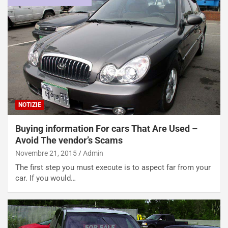
i
n
u
:
t
l
o
a
d
F
a
I
u
A
n
S
S
m
U
e
NOTIZIE
V
n
E
t
Buying information For cars That Are Used –
l
i
e
s
Avoid The vendor’s Scams
t
c
Novembre 21, 2015
Admin
t
e
The first step you must execute is to aspect far from your
r
l
car. If you would…
i
a
f
C
i
o
c
r
a
s