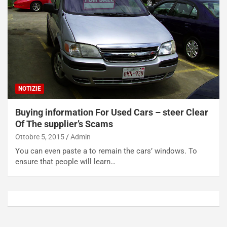
t
a
o
N
N
o
o
t
n
t
P
u
l
r
u
n
NOTIZIE
g
a
-
a
Buying information For Used Cars – steer Clear
i
S
Of The supplier’s Scams
n
e
R
p
Ottobre 5, 2015
Admin
E
a
You can even paste a to remain the cars’ windows. To
E
n
ensure that people will learn…
V
g
Agosto
Agosto
6,
5,
2026
2026
Admin
Admin