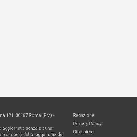
ina 121, 00187 Roma (RM) -
Redazione
Privacy Policy
ne aggiornato senza alcuna
Disclaimer
e ai sensi della legge n. 62 del