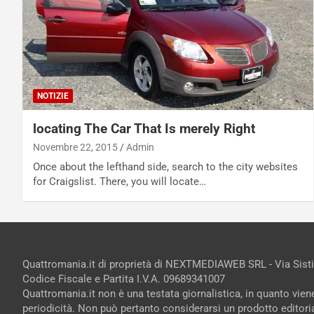
NOTIZIE
locating The Car That Is merely Right
Novembre 22, 2015
Admin
Once about the lefthand side, search to the city websites
for Craigslist. There, you will locate…
Quattromania.it di proprietà di NEXTMEDIAWEB SRL - Via Sist
Codice Fiscale e Partita I.V.A. 09689341007
Quattromania.it non è una testata giornalistica, in quanto vie
periodicità. Non può pertanto considerarsi un prodotto editorial