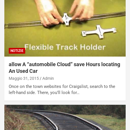
g
e
i
n
o
z
p
a
i
d
ù
e
L
l
u
G
n
P
NOTIZIE
g
d
o
e
allow A “automobile Cloud” save Hours locating
m
l
An Used Car
a
B
Maggio 31, 2015
Admin
i
a
Once on the town websites for Craigslist, search to the
C
h
left-hand side. There, you’ll look for…
o
r
m
a
p
i
i
n
u
:
t
l