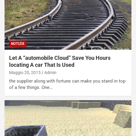
o
a
d
F
a
I
u
A
n
S
S
m
U
e
NOTIZIE
V
n
E
t
Let A “automobile Cloud” Save You Hours
l
i
e
s
locating A car That Is Used
t
c
Maggio 20, 2015
Admin
t
e
the supplier along with fortune can make you stand in top
r
l
of a few things. One…
i
a
f
C
i
o
c
r
a
s
t
a
o
N
N
o