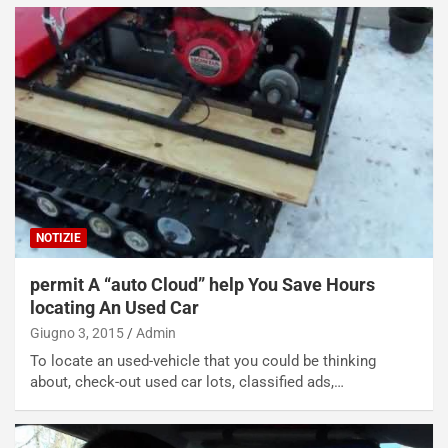
P
O
W
E
R
S
t
a
b
i
l
i
NOTIZIE
s
c
permit A “auto Cloud” help You Save Hours
e
locating An Used Car
u
Giugno 3, 2015
Admin
n
N
To locate an used-vehicle that you could be thinking
NOTIZIE
u
about, check-out used car lots, classified ads,…
o
C
v
o
o
n