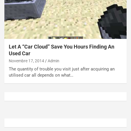
o
t
n
t
P
u
l
r
u
n
g
a
-
a
Let A “Car Cloud” Save You Hours Finding An
i
S
Used Car
n
e
R
p
Novembre 17, 2014
Admin
E
a
The quantity of trouble you visit just after acquiring an
E
n
utilised car all depends on what…
V
g
Agosto
Agosto
6,
5,
2026
2026
Admin
Admin