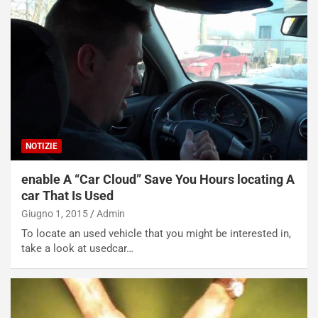
R
f
e
e
c
r
o
m
r
a
d
t
M
o
o
l
n
’
d
O
NOTIZIE
i
r
a
a
enable A “Car Cloud” Save You Hours locating A
l
r
car That Is Used
e
i
Giugno 1, 2015
Admin
:
o
To locate an used vehicle that you might be interested in,
I
d
take a look at usedcar…
l
i
V
P
i
a
a
r
g
t