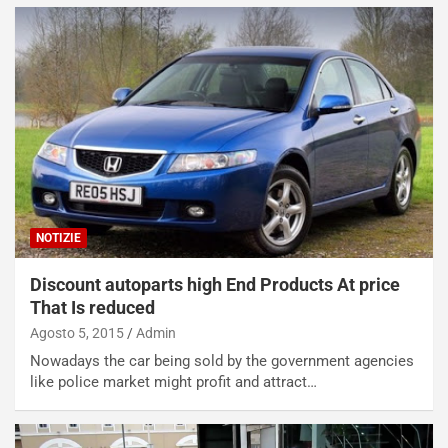
i
e
n
n
:
z
l
a
a
d
F
i
I
G
A
u
S
i
m
d
e
a
NOTIZIE
n
P
t
i
Discount autoparts high End Products At price
i
e
s
g
That Is reduced
c
h
Agosto 5, 2015
Admin
e
e
Nowadays the car being sold by the government agencies
l
v
like police market might profit and attract…
a
o
C
l
o
e