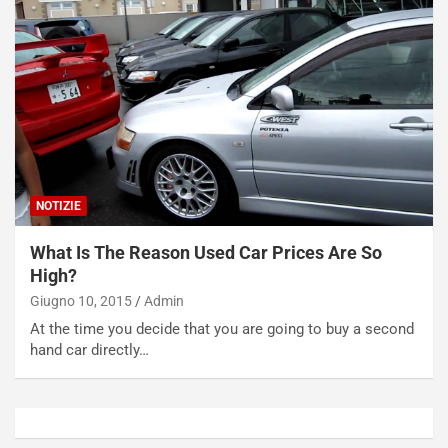
r
e
s
R
a
i
N
n
o
f
t
o
t
r
u
z
r
a
n
t
NOTIZIE
a
a
a
[
What Is The Reason Used Car Prices Are So
S
V
High?
e
I
p
D
Giugno 10, 2015
Admin
a
E
At the time you decide that you are going to buy a second
n
O
hand car directly…
g
]
Agosto
Agosto
5,
4,
2026
2026
Admin
Admin