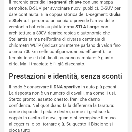
Il marchio presidia i
segmenti chiave
con una mappa
i
d
semplice. B-SUV per avvicinare nuovi pubblici. C-SUV per
ù
e
dare continuità. E la coppia storica del D-segment:
Giulia
L
l
e
Stelvio
. Il percorso annunciato prevede l’arrivo delle
u
G
versioni a batteria su piattaforma
STLA Large
, con
n
P
architettura a 800V, ricarica rapida e autonomie che
g
d
Stellantis stima nell’ordine di diverse centinaia di
o
e
chilometri WLTP (indicazioni interne parlano di valori fino
m
l
a circa 700 km nelle configurazioni più efficienti). Le
a
B
tempistiche e i dati finali possono cambiare: è giusto
i
a
dirlo. Ma il tracciato è lì, già disegnato.
C
h
o
r
Prestazioni e identità, senza sconti
m
a
p
i
Il nodo è conservare il
DNA sportivo
in auto più pesanti.
i
n
La risposta non è un numero di cavalli, ma come li usi.
u
:
Sterzo pronto, assetto onesto, freni che danno
t
l
confidenza. Nel quotidiano fa la differenza la taratura:
o
a
come risponde il pedale destro, come si gestisce la
d
F
coppia in uscita di curva, quanto si percepisce il muso
a
I
alleggerirsi e poi tornare giù. Su questo il Biscione si
u
A
gioca tutto.