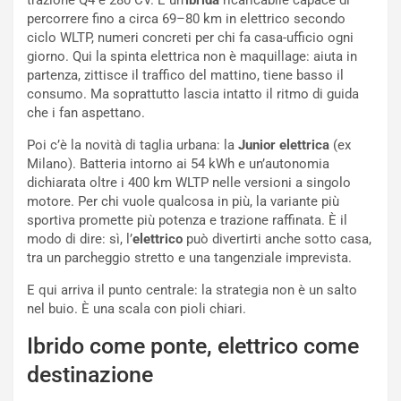
r
a
percorrere fino a circa 69–80 km in elettrico secondo
d
t
ciclo WLTP, numeri concreti per chi fa casa-ufficio ogni
M
o
giorno. Qui la spinta elettrica non è maquillage: aiuta in
o
l
partenza, zittisce il traffico del mattino, tiene basso il
n
’
consumo. Ma soprattutto lascia intatto il ritmo di guida
d
O
che i fan aspettano.
i
r
Poi c’è la novità di taglia urbana: la
Junior elettrica
(ex
a
a
Milano). Batteria intorno ai 54 kWh e un’autonomia
l
r
dichiarata oltre i 400 km WLTP nelle versioni a singolo
e
i
motore. Per chi vuole qualcosa in più, la variante più
:
o
sportiva promette più potenza e trazione raffinata. È il
I
d
modo di dire: sì, l’
elettrico
può divertirti anche sotto casa,
l
i
tra un parcheggio stretto e una tangenziale imprevista.
V
P
i
a
E qui arriva il punto centrale: la strategia non è un salto
a
r
nel buio. È una scala con pioli chiari.
g
t
g
e
Ibrido come ponte, elettrico come
i
n
destinazione
o
z
p
a