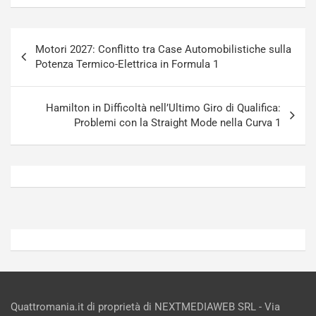
u
n
g
a
Navigazione
-
a
Motori 2027: Conflitto tra Case Automobilistiche sulla
articoli
i
S
Potenza Termico-Elettrica in Formula 1
n
e
R
p
E
a
Hamilton in Difficoltà nell’Ultimo Giro di Qualifica:
E
n
Problemi con la Straight Mode nella Curva 1
V
g
Agosto
Agosto
6,
5,
2026
2026
Admin
Admin
Quattromania.it di proprietà di NEXTMEDIAWEB SRL - Via