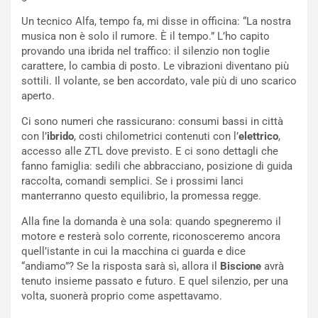
n
S
S
m
Un tecnico Alfa, tempo fa, mi disse in officina: “La nostra
U
e
musica non è solo il rumore. È il tempo.” L’ho capito
V
n
provando una ibrida nel traffico: il silenzio non toglie
E
t
carattere, lo cambia di posto. Le vibrazioni diventano più
l
i
sottili. Il volante, se ben accordato, vale più di uno scarico
e
s
aperto.
t
c
Ci sono numeri che rassicurano: consumi bassi in città
t
e
con l’
ibrido
, costi chilometrici contenuti con l’
elettrico
,
r
l
accesso alle ZTL dove previsto. E ci sono dettagli che
i
a
fanno famiglia: sedili che abbracciano, posizione di guida
f
C
raccolta, comandi semplici. Se i prossimi lanci
i
o
manterranno questo equilibrio, la promessa regge.
c
r
a
s
Alla fine la domanda è una sola: quando spegneremo il
t
a
motore e resterà solo corrente, riconosceremo ancora
o
N
quell’istante in cui la macchina ci guarda e dice
N
o
“andiamo”? Se la risposta sarà sì, allora il
Biscione
avrà
o
t
tenuto insieme passato e futuro. E quel silenzio, per una
n
t
volta, suonerà proprio come aspettavamo.
P
u
l
r