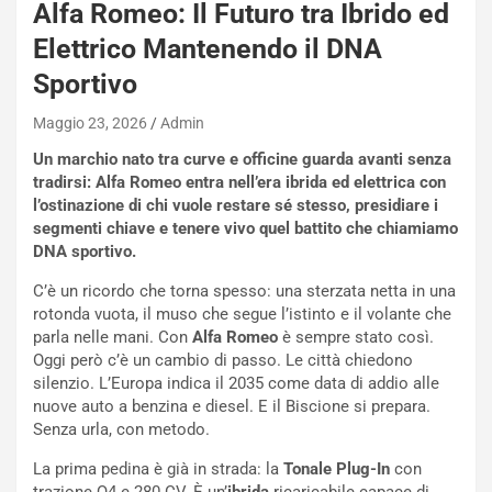
R
Alfa Romeo: Il Futuro tra Ibrido ed
S
Elettrico Mantenendo il DNA
t
a
Sportivo
b
i
Maggio 23, 2026
Admin
l
Un marchio nato tra curve e officine guarda avanti senza
i
tradirsi: Alfa Romeo entra nell’era ibrida ed elettrica con
s
l’ostinazione di chi vuole restare sé stesso, presidiare i
c
segmenti chiave e tenere vivo quel battito che chiamiamo
e
DNA sportivo.
u
n
C’è un ricordo che torna spesso: una sterzata netta in una
N
rotonda vuota, il muso che segue l’istinto e il volante che
NOTIZIE
u
parla nelle mani. Con
Alfa Romeo
è sempre stato così.
o
C
Oggi però c’è un cambio di passo. Le città chiedono
v
o
silenzio. L’Europa indica il 2035 come data di addio alle
o
n
nuove auto a benzina e diesel. E il Biscione si prepara.
R
f
Senza urla, con metodo.
e
e
c
r
La prima pedina è già in strada: la
Tonale Plug-In
con
o
m
trazione Q4 e 280 CV. È un’
ibrida
ricaricabile capace di