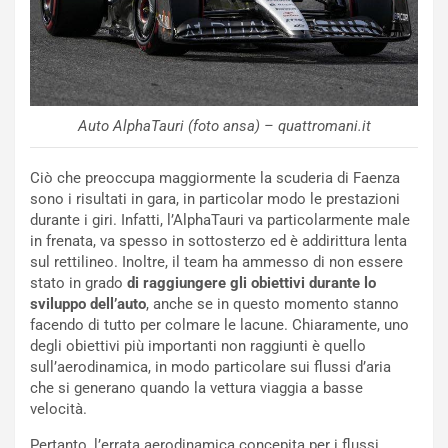
p
i
i
n
u
:
t
l
o
a
d
F
Auto AlphaTauri (foto ansa) – quattromani.it
a
I
u
A
Ciò che preoccupa maggiormente la scuderia di Faenza
n
S
sono i risultati in gara, in particolar modo le prestazioni
S
m
durante i giri. Infatti, l’AlphaTauri va particolarmente male
U
e
in frenata, va spesso in sottosterzo ed è addirittura lenta
V
n
sul rettilineo. Inoltre, il team ha ammesso di non essere
E
t
stato in grado
di raggiungere gli obiettivi durante lo
l
i
sviluppo dell’auto
, anche se in questo momento stanno
e
s
facendo di tutto per colmare le lacune. Chiaramente, uno
t
c
degli obiettivi più importanti non raggiunti è quello
t
e
sull’aerodinamica, in modo particolare sui flussi d’aria
r
l
che si generano quando la vettura viaggia a basse
i
a
velocità.
f
C
i
o
Pertanto, l’errata aerodinamica concepita per i flussi