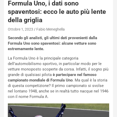
Formula Uno, i dati sono
a
i
spaventosi: ecco le auto più lente
e
della griglia
-
P
Ottobre 1, 2023
Fabio Meneghella
O
W
Secondo gli analisti, gli ultimi dati provenienti dalla
E
Formula Uno sono spaventosi: alcune vetture sono
R
estremamente lente.
S
t
La Formula Uno è la principale categoria
a
dell’automobilismo sportivo, in particolar modo per le
b
vetture monoposto scoperte da corsa. Infatti, il sogno più
i
grande di qualsiasi pilota
è partecipare nel famoso
l
campionato mondiale di Formula Uno
. Ma qual è la storia
i
di questa competizione? Il primo campionato si svolse
s
nel lontano 1948, anche se in realtà tutto nacque nel 1946
c
con il nome Formula A.
e
u
n