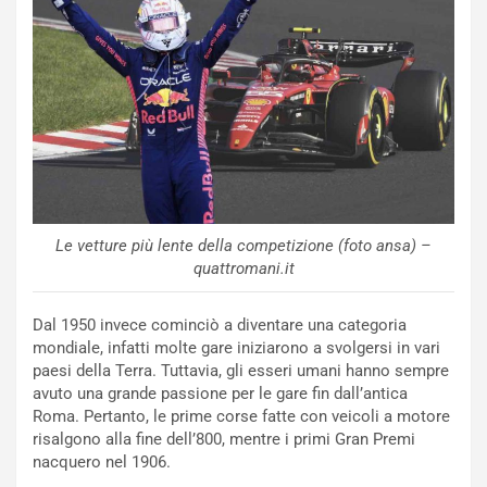
N
NOTIZIE
u
o
C
v
o
o
n
R
f
e
e
c
r
o
m
r
a
d
t
Le vetture più lente della competizione (foto ansa) –
M
o
quattromani.it
o
l
n
’
d
O
Dal 1950 invece cominciò a diventare una categoria
i
r
mondiale, infatti molte gare iniziarono a svolgersi in vari
a
a
paesi della Terra. Tuttavia, gli esseri umani hanno sempre
l
r
avuto una grande passione per le gare fin dall’antica
e
i
Roma. Pertanto, le prime corse fatte con veicoli a motore
:
o
risalgono alla fine dell’800, mentre i primi Gran Premi
I
d
nacquero nel 1906.
l
i