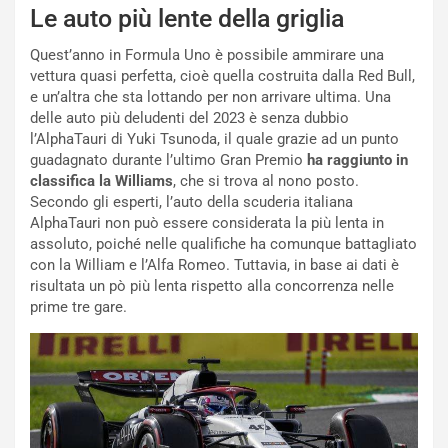
Le auto più lente della griglia
V
P
i
a
Quest’anno in Formula Uno è possibile ammirare una
a
r
vettura quasi perfetta, cioè quella costruita dalla Red Bull,
g
t
e un’altra che sta lottando per non arrivare ultima. Una
g
e
delle auto più deludenti del 2023 è senza dubbio
i
n
l’AlphaTauri di Yuki Tsunoda, il quale grazie ad un punto
o
z
guadagnato durante l’ultimo Gran Premio
ha raggiunto in
p
a
classifica la Williams
, che si trova al nono posto.
i
d
Secondo gli esperti, l’auto della scuderia italiana
ù
e
AlphaTauri non può essere considerata la più lenta in
L
l
assoluto, poiché nelle qualifiche ha comunque battagliato
u
G
con la William e l’Alfa Romeo. Tuttavia, in base ai dati è
n
P
risultata un pò più lenta rispetto alla concorrenza nelle
g
d
prime tre gare.
o
e
m
l
a
B
i
a
C
h
o
r
m
a