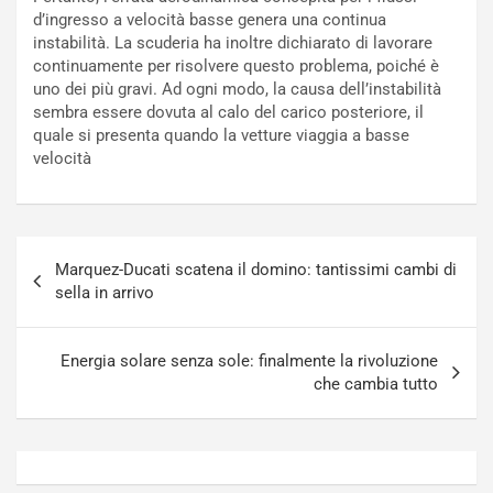
c
r
d’ingresso a velocità basse genera una continua
a
s
instabilità. La scuderia ha inoltre dichiarato di lavorare
t
a
continuamente per risolvere questo problema, poiché è
o
N
uno dei più gravi. Ad ogni modo, la causa dell’instabilità
N
o
sembra essere dovuta al calo del carico posteriore, il
o
t
quale si presenta quando la vetture viaggia a basse
n
t
velocità
P
u
l
r
u
n
g
a
Navigazione
-
a
Marquez-Ducati scatena il domino: tantissimi cambi di
articoli
i
S
sella in arrivo
n
e
R
p
E
a
Energia solare senza sole: finalmente la rivoluzione
E
n
che cambia tutto
V
g
Agosto
Agosto
6,
5,
2026
2026
Admin
Admin