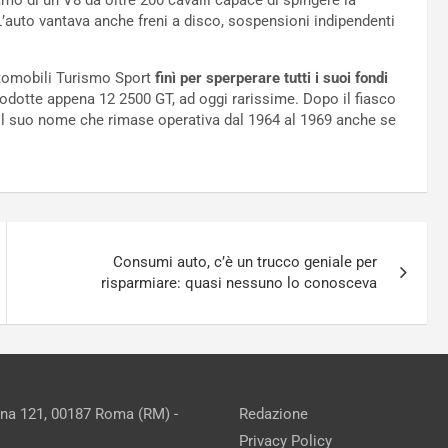
iamo di un V8 da oltre 200 cavalli capace di spingere la
L’auto vantava anche freni a disco, sospensioni indipendenti
utomobili Turismo Sport
finì per sperperare tutti i suoi fondi
odotte appena 12 2500 GT, ad oggi rarissime. Dopo il fiasco
il suo nome che rimase operativa dal 1964 al 1969 anche se
Consumi auto, c’è un trucco geniale per
risparmiare: quasi nessuno lo conosceva
ina 121, 00187 Roma (RM) -
Redazione
Privacy Policy