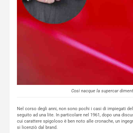
Così nacque la supercar diment
Nel corso degli anni, non sono pochi i casi di impiegati del
seguito ad una lite. In particolare nel 1961, dopo una discu
cui carattere spigoloso è ben noto alle cronache, un ingegn
si licenziò dal brand.