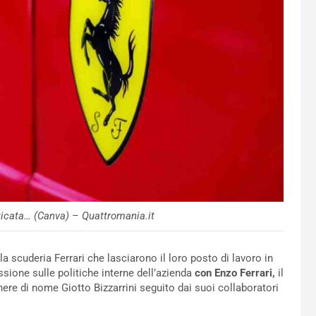
icata… (Canva) – Quattromania.it
la scuderia Ferrari che lasciarono il loro posto di lavoro in
ssione sulle politiche interne dell’azienda
con Enzo Ferrari,
il
ere di nome Giotto Bizzarrini seguito dai suoi collaboratori