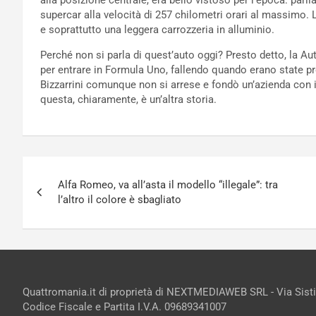
alla posizione centrale, era bello vistoso per l’epoca: parl
supercar alla velocità di 257 chilometri orari al massimo. 
e soprattutto una leggera carrozzeria in alluminio.
Perché non si parla di quest’auto oggi? Presto detto, la A
per entrare in Formula Uno, fallendo quando erano state pr
Bizzarrini comunque non si arrese e fondò un’azienda con 
questa, chiaramente, è un’altra storia.
Navigazione
Alfa Romeo, va all’asta il modello “illegale”: tra
articoli
l’altro il colore è sbagliato
Quattromania.it di proprietà di NEXTMEDIAWEB SRL - Via Sist
Codice Fiscale e Partita I.V.A. 09689341007