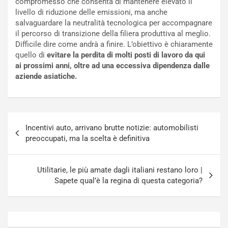
compromesso che consenta di mantenere elevato il
c
r
livello di riduzione delle emissioni, ma anche
a
s
salvaguardare la neutralità tecnologica per accompagnare
t
a
il percorso di transizione della filiera produttiva al meglio.
o
N
Difficile dire come andrà a finire. L’obiettivo è chiaramente
N
o
quello di
evitare la perdita di molti posti di lavoro da qui
o
t
ai prossimi anni, oltre ad una eccessiva dipendenza dalle
n
t
aziende asiatiche.
P
u
l
r
u
n
g
a
Navigazione
-
a
Incentivi auto, arrivano brutte notizie: automobilisti
articoli
i
S
preoccupati, ma la scelta è definitiva
n
e
R
p
E
a
Utilitarie, le più amate dagli italiani restano loro |
E
n
Sapete qual’è la regina di questa categoria?
V
g
Agosto
Agosto
6,
5,
2026
2026