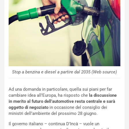
p
i
i
n
u
:
t
l
o
a
d
F
a
I
u
A
n
S
S
m
U
e
V
n
Stop a benzina e diesel a partire dal 2035 (Web source)
E
t
l
i
Ad una domanda in particolare, quella sui piani per far
e
s
cambiare idea all’Europa, ha risposto che
la discussione
t
c
in merito al futuro dell’automotive resta centrale e sarà
t
e
oggetto di negoziato
in occasione del consiglio dei
r
l
ministri dell’ambiente del prossimo 28 giugno.
i
a
f
C
Il governo italiano – continua D’Incà – vuole un
i
o