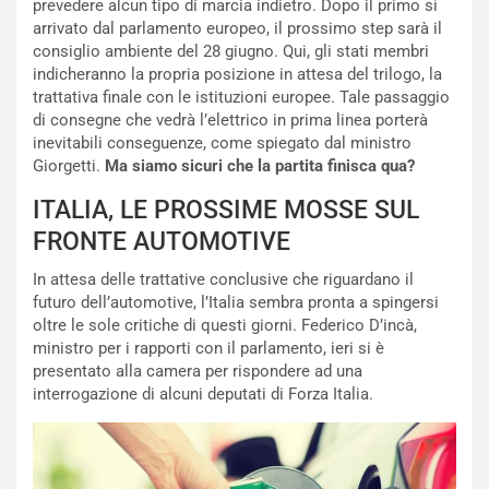
l
i
prevedere alcun tipo di marcia indietro. Dopo il primo sì
V
P
arrivato dal parlamento europeo, il prossimo step sarà il
i
a
consiglio ambiente del 28 giugno. Qui, gli stati membri
a
r
indicheranno la propria posizione in attesa del trilogo, la
g
t
trattativa finale con le istituzioni europee. Tale passaggio
g
e
di consegne che vedrà l’elettrico in prima linea porterà
i
n
inevitabili conseguenze, come spiegato dal ministro
o
z
Giorgetti.
Ma siamo sicuri che la partita finisca qua?
p
a
ITALIA, LE PROSSIME MOSSE SUL
i
d
ù
e
FRONTE AUTOMOTIVE
L
l
In attesa delle trattative conclusive che riguardano il
u
G
futuro dell’automotive, l’Italia sembra pronta a spingersi
n
P
oltre le sole critiche di questi giorni. Federico D’incà,
g
d
ministro per i rapporti con il parlamento, ieri si è
o
e
presentato alla camera per rispondere ad una
m
l
interrogazione di alcuni deputati di Forza Italia.
a
B
i
a
C
h
o
r
m
a