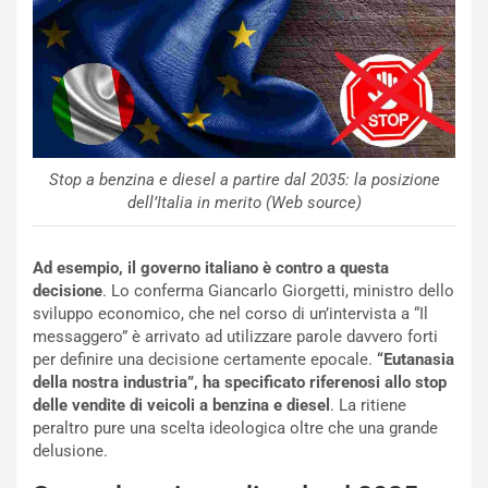
a
i
e
-
P
O
W
Stop a benzina e diesel a partire dal 2035: la posizione
E
dell’Italia in merito (Web source)
R
S
t
Ad esempio, il governo italiano è contro a questa
a
decisione
. Lo conferma Giancarlo Giorgetti, ministro dello
b
sviluppo economico, che nel corso di un’intervista a “Il
i
messaggero” è arrivato ad utilizzare parole davvero forti
l
per definire una decisione certamente epocale.
“Eutanasia
i
della nostra industria”, ha specificato riferenosi allo stop
s
delle vendite di veicoli a benzina e diesel
. La ritiene
c
peraltro pure una scelta ideologica oltre che una grande
e
delusione.
u
n