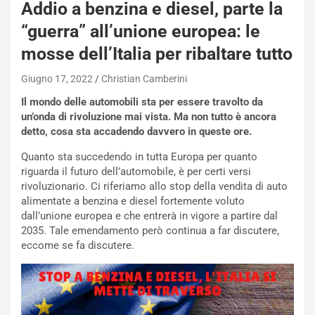
Addio a benzina e diesel, parte la
“guerra” all’unione europea: le
mosse dell’Italia per ribaltare tutto
Giugno 17, 2022
Christian Camberini
Il mondo delle automobili sta per essere travolto da
un’onda di rivoluzione mai vista. Ma non tutto è ancora
detto, cosa sta accadendo davvero in queste ore.
NOTIZIE
Quanto sta succedendo in tutta Europa per quanto
N
riguarda il futuro dell’automobile, è per certi versi
i
rivoluzionario. Ci riferiamo allo stop della vendita di auto
s
alimentate a benzina e diesel fortemente voluto
s
dall’unione europea e che entrerà in vigore a partire dal
a
2035. Tale emendamento però continua a far discutere,
n
eccome se fa discutere.
Q
a
s
h
q