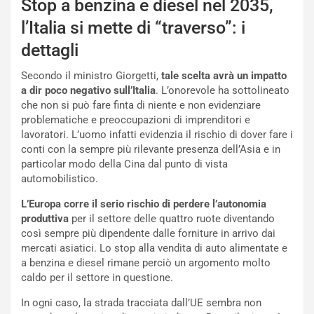
Stop a benzina e diesel nel 2035,
N
NOTIZIE
u
l’Italia si mette di “traverso”: i
o
C
dettagli
v
o
o
n
Secondo il ministro Giorgetti,
tale scelta avrà un impatto
R
f
a dir poco negativo sull’Italia
. L’onorevole ha sottolineato
e
e
che non si può fare finta di niente e non evidenziare
c
r
problematiche e preoccupazioni di imprenditori e
o
m
lavoratori. L’uomo infatti evidenzia il rischio di dover fare i
r
a
conti con la sempre più rilevante presenza dell’Asia e in
d
t
particolar modo della Cina dal punto di vista
M
o
automobilistico.
o
l
n
’
L’Europa corre il serio rischio di perdere l’autonomia
d
O
produttiva
per il settore delle quattro ruote diventando
i
r
così sempre più dipendente dalle forniture in arrivo dai
a
a
mercati asiatici. Lo stop alla vendita di auto alimentate e
l
r
a benzina e diesel rimane perciò un argomento molto
e
i
caldo per il settore in questione.
:
o
I
d
In ogni caso, la strada tracciata dall’UE sembra non