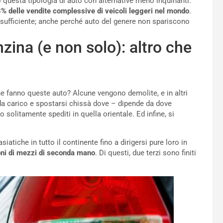
uesta tipologia di auto con alternative meno inquinanti.
,3% delle vendite complessive di veicoli leggeri nel mondo
.
ufficiente; anche perché auto del genere non spariscono
zina (e non solo): altro che
e fanno queste auto? Alcune vengono demolite, e in altri
e da carico e spostarsi chissà dove – dipende da dove
solitamente spediti in quella orientale. Ed infine, si
atiche in tutto il continente fino a dirigersi pure loro in
ioni di mezzi di seconda mano
. Di questi, due terzi sono finiti