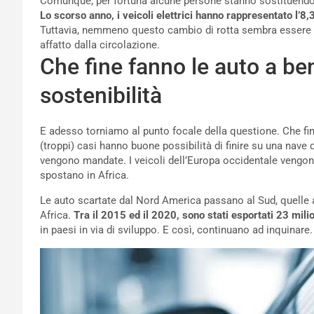
Comunque, per fortuna alcune persone stanno sostituendo q
Lo scorso anno, i veicoli elettrici hanno rappresentato l’8
Tuttavia, nemmeno questo cambio di rotta sembra essere s
affatto dalla circolazione.
Che fine fanno le auto a ben
sostenibilità
E adesso torniamo al punto focale della questione. Che fin
(troppi) casi hanno buone possibilità di finire su una nav
vengono mandate. I veicoli dell’Europa occidentale vengono 
spostano in Africa.
Le auto scartate dal Nord America passano al Sud, quelle asi
Africa.
Tra il 2015 ed il 2020, sono stati esportati 23 mil
in paesi in via di sviluppo. E così, continuano ad inquinare.