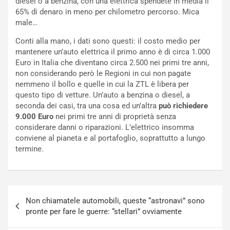
diesel o a benzina, con una elettrica spendete in media il
e
s
65% di denaro in meno per chilometro percorso. Mica
t
c
male…
t
e
r
l
Conti alla mano, i dati sono questi: il costo medio per
i
a
mantenere un’auto elettrica il primo anno è di circa 1.000
f
C
Euro in Italia che diventano circa 2.500 nei primi tre anni,
i
o
non considerando però le Regioni in cui non pagate
c
r
nemmeno il bollo e quelle in cui la ZTL è libera per
a
s
questo tipo di vetture. Un’auto a benzina o diesel, a
t
a
seconda dei casi, tra una cosa ed un’altra
può richiedere
o
N
9.000 Euro
nei primi tre anni di proprietà senza
N
o
considerare danni o riparazioni. L’elettrico insomma
o
t
conviene al pianeta e al portafoglio, soprattutto a lungo
n
t
termine.
P
u
l
r
u
n
g
a
Navigazione
-
a
Non chiamatele automobili, queste “astronavi” sono
articoli
i
S
pronte per fare le guerre: “stellari” ovviamente
n
e
R
p