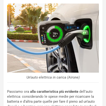
o
e
m
l
a
B
i
a
C
h
o
r
m
a
p
i
i
n
u
:
t
l
o
a
d
F
a
I
u
A
n
S
Un’auto elettrica in carica (Airone)
S
m
U
e
Passiamo ora
alla caratteristica più evidente
dell’auto
V
n
elettrica: considerando le spese medie per ricaricare la
E
t
batteria e d’altra parte quelle per fare il pieno ad un’auto
l
i