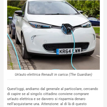
l
i
s
c
e
u
n
N
NOTIZIE
u
o
C
v
o
o
n
R
f
e
e
c
r
Un’auto elettrica Renault in carica (The Guardian)
o
m
r
a
d
t
Quest’oggi, andiamo dal generale al particolare, cercando
M
o
di capire se al singolo cittadino conviene comprare
o
l
un’auto elettrica e se davvero si risparmia denaro
n
’
nell’acquistarne una. Attenzione: al di là di questo
d
O