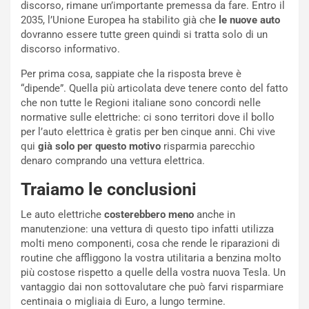
discorso, rimane un’importante premessa da fare. Entro il
i
r
2035, l’Unione Europea ha stabilito già che
le nuove auto
a
a
dovranno essere tutte green quindi si tratta solo di un
l
r
discorso informativo.
e
i
:
o
Per prima cosa, sappiate che la risposta breve è
I
d
“dipende”. Quella più articolata deve tenere conto del fatto
l
i
che non tutte le Regioni italiane sono concordi nelle
V
P
normative sulle elettriche: ci sono territori dove il bollo
i
a
per l’auto elettrica è gratis per ben cinque anni. Chi vive
a
r
qui
già solo per questo motivo
risparmia parecchio
g
t
denaro comprando una vettura elettrica.
g
e
Traiamo le conclusioni
i
n
o
z
Le auto elettriche
costerebbero meno
anche in
p
a
manutenzione: una vettura di questo tipo infatti utilizza
i
d
molti meno componenti, cosa che rende le riparazioni di
ù
e
routine che affliggono la vostra utilitaria a benzina molto
L
l
più costose rispetto a quelle della vostra nuova Tesla. Un
u
G
vantaggio dai non sottovalutare che può farvi risparmiare
n
P
centinaia o migliaia di Euro, a lungo termine.
g
d