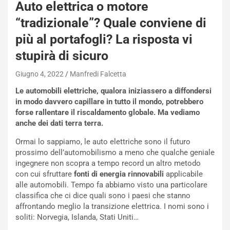
Auto elettrica o motore
a
n
“tradizionale”? Quale conviene di
Q
più al portafogli? La risposta vi
a
s
stupirà di sicuro
h
q
Giugno 4, 2022
Manfredi Falcetta
a
Le automobili elettriche, qualora iniziassero a diffondersi
i
in modo davvero capillare in tutto il mondo, potrebbero
e
forse rallentare il riscaldamento globale. Ma vediamo
-
anche dei dati terra terra.
P
O
Ormai lo sappiamo, le auto elettriche sono il futuro
W
prossimo dell’automobilismo a meno che qualche geniale
E
ingegnere non scopra a tempo record un altro metodo
R
con cui sfruttare
fonti di energia rinnovabili
applicabile
S
alle automobili. Tempo fa abbiamo visto una particolare
t
classifica che ci dice quali sono i paesi che stanno
a
affrontando meglio la transizione elettrica. I nomi sono i
b
soliti: Norvegia, Islanda, Stati Uniti…
i