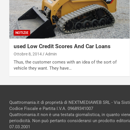
NOTIZIE
used Low Credit Scores And Car Loans
Ottobre 8, 2014
Admin
Thus, the customer comes with an idea of the sort of
vehicle they want. They have…
Quattromania.it di proprietà di NEXTMEDIAWEB SRL - Via Sist
Codice Fiscale e Partita I.V.A. 09689341007
Quattromania.it non è una testata giornalistica, in quanto vie
periodicità. Non può pertanto considerarsi un prodotto editorial
07.03.2001