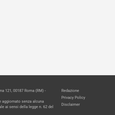
ina 121, 00187 Roma (RM) -
Redazione
Privacy Policy
ne aggiornato senza alcuna
Disclaimer
e ai sensi della legge n. 62 del