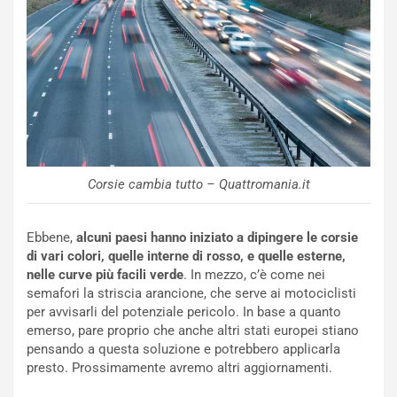
u
A
n
S
S
m
U
e
V
n
E
t
l
i
e
s
t
c
t
e
Corsie cambia tutto – Quattromania.it
r
l
i
a
f
C
Ebbene,
alcuni paesi hanno iniziato a dipingere le corsie
i
o
di vari colori, quelle interne di rosso, e quelle esterne,
c
r
nelle curve più facili verde
. In mezzo, c’è come nei
a
s
semafori la striscia arancione, che serve ai motociclisti
t
a
per avvisarli del potenziale pericolo. In base a quanto
o
N
emerso, pare proprio che anche altri stati europei stiano
N
o
pensando a questa soluzione e potrebbero applicarla
o
t
presto. Prossimamente avremo altri aggiornamenti.
n
t
P
u