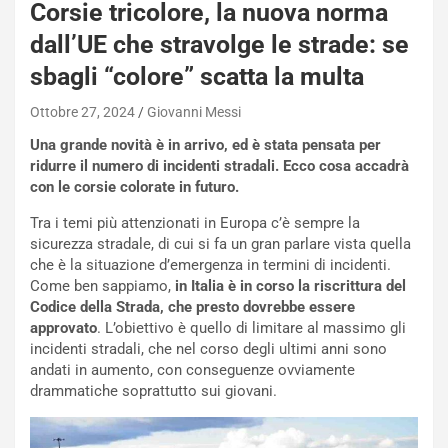
E
Corsie tricolore, la nuova norma
R
dall’UE che stravolge le strade: se
S
t
sbagli “colore” scatta la multa
a
b
Ottobre 27, 2024
Giovanni Messi
i
Una grande novità è in arrivo, ed è stata pensata per
l
ridurre il numero di incidenti stradali. Ecco cosa accadrà
i
con le corsie colorate in futuro.
s
c
Tra i temi più attenzionati in Europa c’è sempre la
e
sicurezza stradale, di cui si fa un gran parlare vista quella
u
che è la situazione d’emergenza in termini di incidenti.
n
Come ben sappiamo,
in Italia è in corso la riscrittura del
N
Codice della Strada, che presto dovrebbe essere
NOTIZIE
u
approvato
. L’obiettivo è quello di limitare al massimo gli
o
C
incidenti stradali, che nel corso degli ultimi anni sono
v
o
andati in aumento, con conseguenze ovviamente
o
n
drammatiche soprattutto sui giovani.
R
f
e
e
c
r