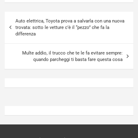
l
r
u
n
Navigazione
g
a
Auto elettrica, Toyota prova a salvarla con una nuova
articoli
-
a
trovata: sotto le vetture c’è il “pezzo” che fa la
i
S
differenza
n
e
R
p
E
a
Multe addio, il trucco che te le fa evitare sempre:
E
n
quando parcheggi ti basta fare questa cosa
V
g
Agosto
Agosto
6,
5,
2026
2026
Admin
Admin