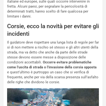
italiane ed europee, sulle quali occorre intervenire in
p
a
fretta. Alcuni paesi, per segnalare la pericolosità di
i
d
determinati tratti, hanno scelto di fare qualcosa per
ù
e
limitare i danni.
L
l
u
G
Corsie, ecco la novità per evitare gli
n
P
g
d
incidenti
o
e
m
l
Il guidatore deve rispettare una lunga lista di regole per far
a
B
sì di non mettere a rischio sé stesso e gli altri utenti della
i
a
strada, ma va detto che anche da parte delle strade
C
h
stesse devono essere messe a disposizione delle
o
r
condizioni accettabili.
Occorre evitare problematiche
m
a
come l’uscita di strada o l’invasione della corsia opposta
p
i
e quest’ultimo è purtroppo un caso che si verifica di
i
n
frequente, anche per via della scarsa presenza sull’asfalto
u
:
delle righe che dividono le corsie.
t
l
o
a
d
F
a
I